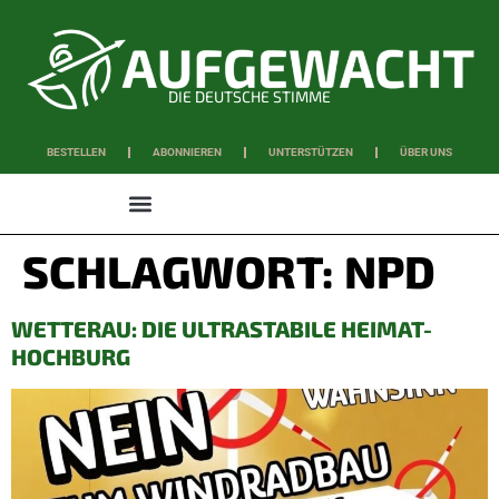
DIE DEUTSCHE STIMME
BESTELLEN
ABONNIEREN
UNTERSTÜTZEN
ÜBER UNS
WISSEN & SCHAFFEN
SCHLAGWORT:
NPD
WETTERAU: DIE ULTRASTABILE HEIMAT-
HOCHBURG