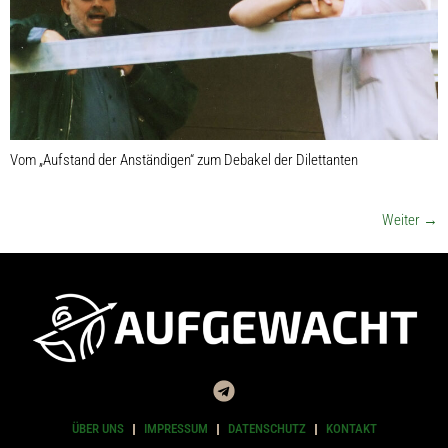
Vom „Aufstand der Anständigen“ zum Debakel der Dilettanten
Weiter
→
ÜBER UNS
IMPRESSUM
DATENSCHUTZ
KONTAKT