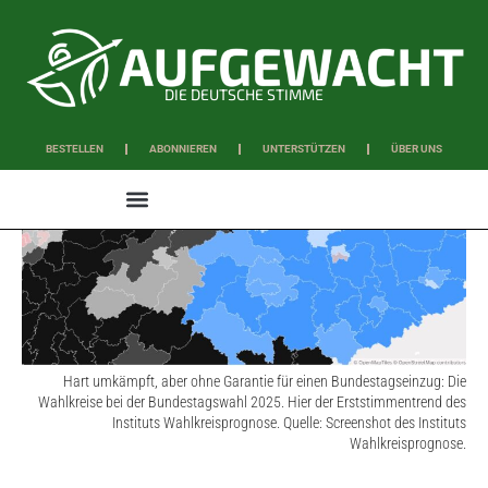
DIE DEUTSCHE STIMME
BESTELLEN
ABONNIEREN
UNTERSTÜTZEN
ÜBER UNS
WISSEN & SCHAFFEN
Hart umkämpft, aber ohne Garantie für einen Bundestagseinzug: Die
Wahlkreise bei der Bundestagswahl 2025. Hier der Erststimmentrend des
Instituts Wahlkreisprognose. Quelle: Screenshot des Instituts
Wahlkreisprognose.