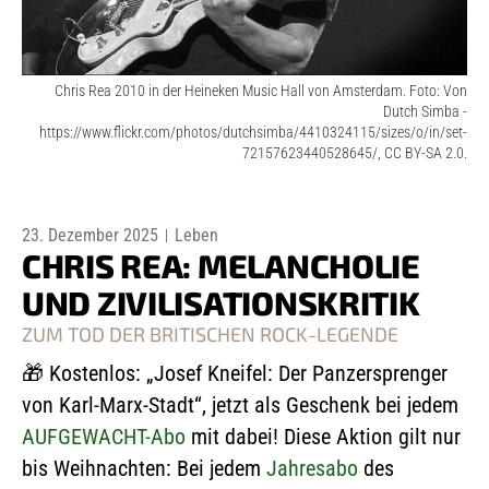
Chris Rea 2010 in der Heineken Music Hall von Amsterdam. Foto: Von
Dutch Simba -
https://www.flickr.com/photos/dutchsimba/4410324115/sizes/o/in/set-
72157623440528645/, CC BY-SA 2.0.
23. Dezember 2025
Leben
CHRIS REA: MELANCHOLIE
UND ZIVILISATIONSKRITIK
ZUM TOD DER BRITISCHEN ROCK-LEGENDE
🎁
Kostenlos: „Josef Kneifel: Der Panzersprenger
von Karl-Marx-Stadt“, jetzt als Geschenk bei jedem
AUFGEWACHT-Abo
mit dabei! Diese Aktion gilt nur
bis Weihnachten: Bei jedem
Jahresabo
des