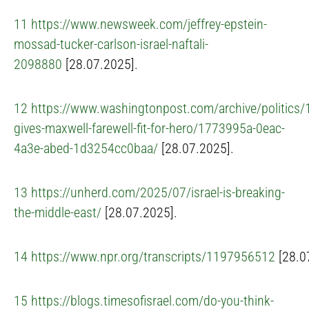
11
https://www.newsweek.com/jeffrey-epstein-
mossad-tucker-carlson-israel-naftali-
2098880
[28.07.2025].
12
https://www.washingtonpost.com/archive/politics/
gives-maxwell-farewell-fit-for-hero/1773995a-0eac-
4a3e-abed-1d3254cc0baa/
[28.07.2025].
13
https://unherd.com/2025/07/israel-is-breaking-
the-middle-east/
[28.07.2025].
14
https://www.npr.org/transcripts/1197956512
[28.0
15
https://blogs.timesofisrael.com/do-you-think-