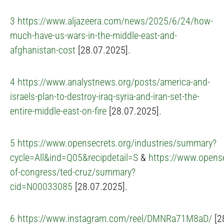
3
https://www.aljazeera.com/news/2025/6/24/how-
much-have-us-wars-in-the-middle-east-and-
afghanistan-cost
[28.07.2025].
4
https://www.analystnews.org/posts/america-and-
israels-plan-to-destroy-iraq-syria-and-iran-set-the-
entire-middle-east-on-fire
[28.07.2025].
5
https://www.opensecrets.org/industries/summary?
cycle=All&ind=Q05&recipdetail=S
&
https://www.opens
of-congress/ted-cruz/summary?
cid=N00033085
[28.07.2025].
6
https://www.instagram.com/reel/DMNRa71M8aD/
[2