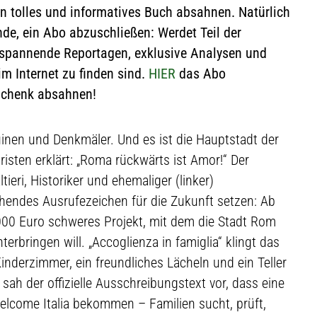
in tolles und informatives Buch absahnen. Natürlich
nde, ein Abo abzuschließen: Werdet Teil der
spannende Reportagen, exklusive Analysen und
im Internet zu finden sind.
HIER
das Abo
schenk absahnen!
inen und Denkmäler. Und es ist die Hauptstadt der
isten erklärt: „Roma rückwärts ist Amor!“ Der
eri, Historiker und ehemaliger (linker)
echendes Ausrufezeichen für die Zukunft setzen: Ab
000 Euro schweres Projekt, mit dem die Stadt Rom
terbringen will. „Accoglienza in famiglia“ klingt das
Kinderzimmer, ein freundliches Lächeln und ein Teller
 sah der offizielle Ausschreibungstext vor, dass eine
lcome Italia bekommen – Familien sucht, prüft,