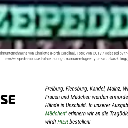
hnunternehmens von Charlotte (North Carolina). Foto: Von CCTV / Released bv the
news/wikipedia-accused-of-censoring-ukrainian-refugee-iryna-zarutskas-killin
Freiburg, Flensburg, Kandel, Mainz, Wi
E F
Frauen und Mädchen werden ermordet 
Hände in Unschuld. In unserer Ausga
Mädchen“
erinnern wir an die Tragöd
wird!
HIER
bestellen!