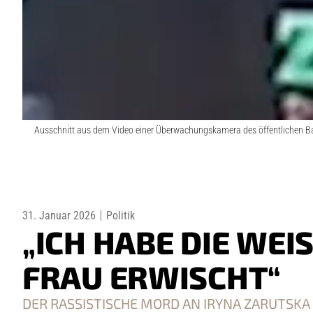
Ausschnitt aus dem Video einer Überwachungskamera des öffentlichen Ba
31. Januar 2026
Politik
„ICH HABE DIE WEISS
RAU ERWISCHT“
DER RASSISTISCHE MORD AN IRYNA ZARUTSKA