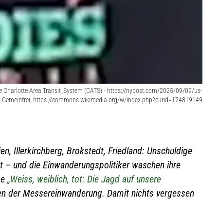
 Charlotte Area Transit_System (CATS) - https://nypost.com/2025/09/09/us-
g/, Gemeinfrei, https://commons.wikimedia.org/w/index.php?curid=174819149
en, Illerkirchberg, Brokstedt, Friedland: Unschuldige
– und die Einwanderungspolitiker waschen ihre
be
„Weiss, weiblich, tot: Die Jagd auf unsere
ien der Messereinwanderung. Damit nichts vergessen