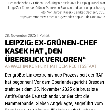
Der sächsische Ex-Grünen-Chef Jürgen Kasek 2024 in Leipzig. Kasek war
lange Zeit führender Grünen-Politiker in Sachsen und soll sich gleichzeitig
Foto: Von Jürgen Kasek - Landtag Sachsen, CC0,
https://commons.wikimedia.org/w/index.php?curid=148516256
28. November 2025
Politik
LEIPZIG: EX-GRÜNEN-CHEF
KASEK HAT „DEN
ÜBERBLICK VERLOREN“
ANWALT IM KONFLIKT MIT DEM RECHTSSTAAT
Der größte Linksextremismus-Prozess seit der RAF
hat begonnen! Vor dem Oberlandesgericht Dresden
steht seit dem 25. November 2025 die brutalste
Antifa-Bande Deutschlands vor Gericht: die
Hammerbande. Sieben Angeklagte, angeführt vom