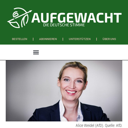
DIE DEUTSCHE STIMME
BESTELLEN
ABONNIEREN
UNTERSTÜTZEN
ÜBER UNS
WISSEN & SCHAFFEN
Alice Weidel (AfD). Quelle: AfD.