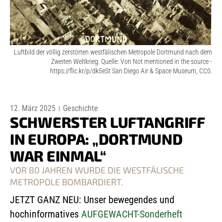
Luftbild der völlig zerstörten westfälischen Metropole Dortmund nach dem
Zweiten Weltkrieg. Quelle: Von Not mentioned in the source -
https://flic.kr/p/dk5eSt San Diego Air & Space Museum, CC0.
12. März 2025
Geschichte
SCHWERSTER LUFTANGRIFF
IN EUROPA: „DORTMUND
WAR EINMAL“
VOR 80 JAHREN WURDE DIE WESTFÄLISCHE
METROPOLE BOMBARDIERT.
JETZT GANZ NEU: Unser bewegendes und
hochinformatives
AUFGEWACHT-Sonderheft