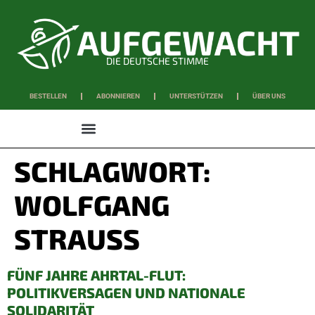
DIE DEUTSCHE STIMME
BESTELLEN
ABONNIEREN
UNTERSTÜTZEN
ÜBER UNS
WISSEN & SCHAFFEN
SCHLAGWORT:
WOLFGANG
STRAUSS
FÜNF JAHRE AHRTAL-FLUT:
POLITIKVERSAGEN UND NATIONALE
SOLIDARITÄT