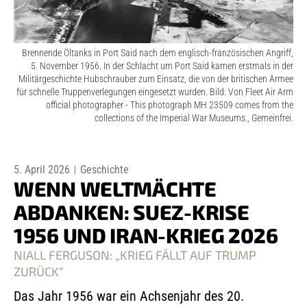
Brennende Öltanks in Port Said nach dem englisch-französischen Angriff,
5. November 1956. In der Schlacht um Port Said kamen erstmals in der
Militärgeschichte Hubschrauber zum Einsatz, die von der britischen Armee
für schnelle Truppenverlegungen eingesetzt wurden. Bild: Von Fleet Air Arm
official photographer - This photograph MH 23509 comes from the
collections of the Imperial War Museums., Gemeinfrei.
5. April 2026
Geschichte
WENN WELTMÄCHTE
ABDANKEN: SUEZ-KRISE
1956 UND IRAN-KRIEG 2026
NIALL FERGUSON: „KRIEG FÄLLT AUF TRUMP
ZURÜCK“
Das Jahr 1956 war ein Achsenjahr des 20.