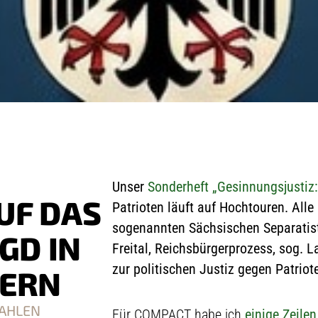
Unser
Sonderheft
„Gesinnungsjustiz:
UF DAS
Patrioten läuft auf Hochtouren. All
sogenannten Sächsischen Separatis
GD IN
Freital, Reichsbürgerprozess, sog. 
zur politischen Justiz gegen Patriot
DERN
WAHLEN
Für COMPACT habe ich
einige Zeile