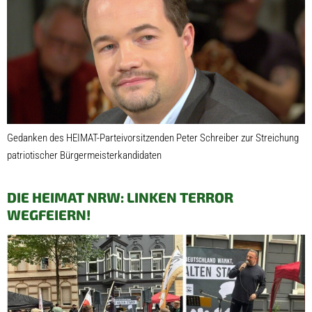
Gedanken des HEIMAT-Parteivorsitzenden Peter Schreiber zur Streichung
patriotischer Bürgermeisterkandidaten
DIE HEIMAT NRW: LINKEN TERROR
WEGFEIERN!