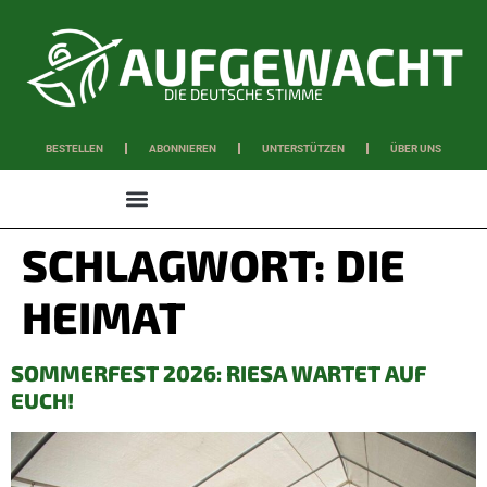
DIE DEUTSCHE STIMME
BESTELLEN
ABONNIEREN
UNTERSTÜTZEN
ÜBER UNS
WISSEN & SCHAFFEN
SCHLAGWORT:
DIE
HEIMAT
SOMMERFEST 2026: RIESA WARTET AUF
EUCH!