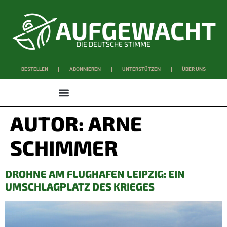
DIE DEUTSCHE STIMME
BESTELLEN
ABONNIEREN
UNTERSTÜTZEN
ÜBER UNS
WISSEN & SCHAFFEN
AUTOR:
ARNE
SCHIMMER
DROHNE AM FLUGHAFEN LEIPZIG: EIN
UMSCHLAGPLATZ DES KRIEGES