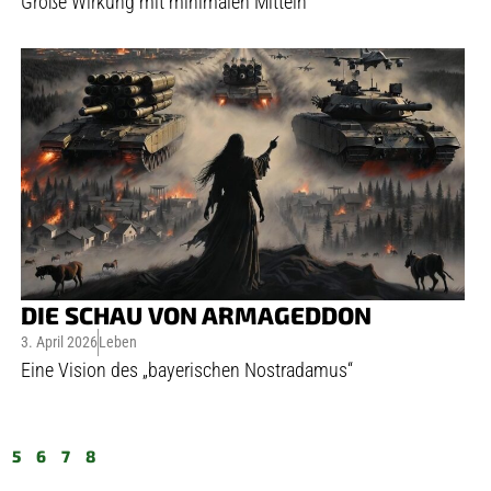
Große Wirkung mit minimalen Mitteln
DIE SCHAU VON ARMAGEDDON
3. April 2026
Leben
Eine Vision des „bayerischen Nostradamus“
5
6
7
8